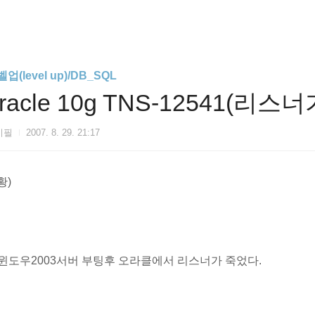
업(level up)/DB_SQL
racle 10g TNS-12541(리
이필
2007. 8. 29. 21:17
황)
. 윈도우2003서버 부팅후 오라클에서 리스너가 죽었다.