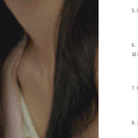
5.
6.
설
7.
8