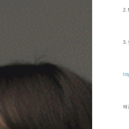
2.
3
ht
해