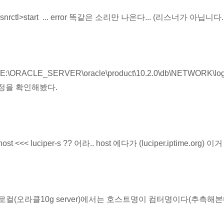
 lsnrctl>start ... error 똑같은 소리만 나온다... (리스너가 아닙니다.
 E:\ORACLE_SERVER\oracle\product\10.2.0\db\NETWOR
정을 확인해봤다.
 host <<< luciper-s ?? 어라.. host 에다가 (luciper.iptime.org)
. 로컬(오라클10g server)에서는 호스트명이 컴터명이다(추측해본다)