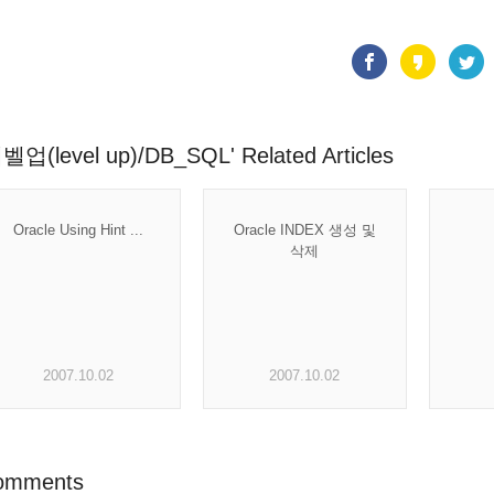
벨업(level up)/DB_SQL' Related Articles
Oracle Using Hint ...
Oracle INDEX 생성 및
삭제
2007.10.02
2007.10.02
omments