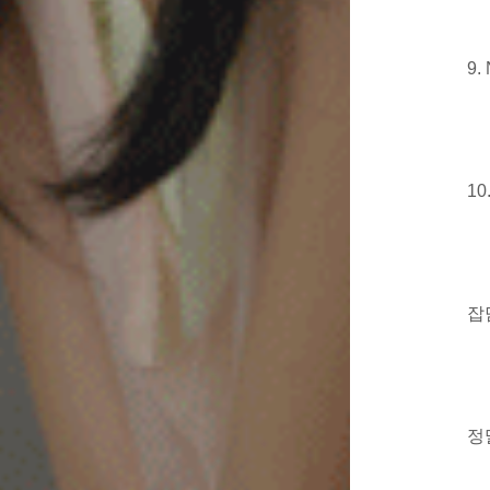
9.
10.
잡
정