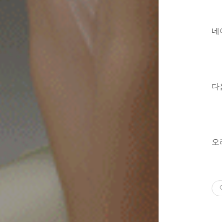
네
다
오