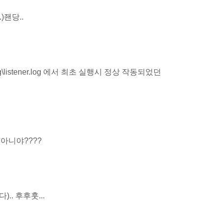
.)좬당..
K\log\listener.log 에서 최초 실행시 정상 작동되었던
 이거 아니야????
.. 후후훗...