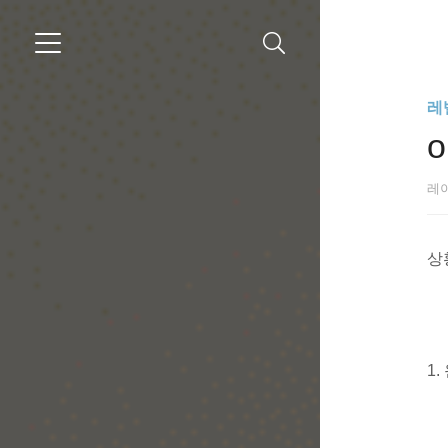
레벨
o
레
상
1